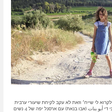
רוא לי שייח׳ וזאת לא עקב לקיחת שיעורי ערבית
מדוברת שאני מרביץ פעם בשבוע. פשוט כי אני די ‏أبو بنات (אבו בנאת) עם ארסנל יפה של 4 נשים