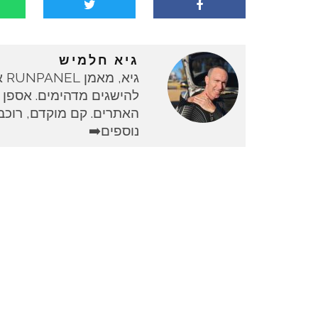
גיא חלמיש
גי
להישגים מדהימים. אספן 
האתרים. קם מוקדם, רוכב 
נוספים➡️