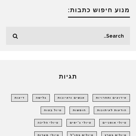
מנוע חיפוש כתבות:
תגיות
אירועים ותחרויות
אנשים וראיונות
גלישה
דיעות
הודעות לעיתונות
חופשות
טיול בטוח
טיולי אופניים
טיולי ג'יפים
טיולי הליכה
טיולים בארץ
טיולים בחו"ל
טיולי מערות