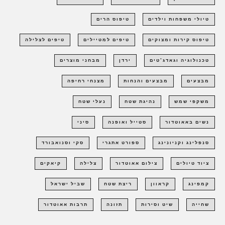
טיולי משפחות וילדים
טיפוס הרים
טיפוס קירות ומצוקים
טיפים למטיילים
טיפים לצלילה
טכנולוגיה וגאדג'טים
ירדן
מבחני מוצרים
מבצעים
מבצעים והנחות
מצנחי רחיפה
משקפי שמש
נהיגת שטח
נעלי שטח
נשים באאוטדור
סטייל ואופנה
סיני
סנפלינג וקניונינג
ספורט אתגרי
סקי וסנואבורד
ציוד טיולים
צילום אאוטדור
צלילה
קיאקים
קמפינג
קראוון
ריצת שטח
שביל ישראל
שחייה
שיט וסירות
תזונה
תרבות אאוטדור