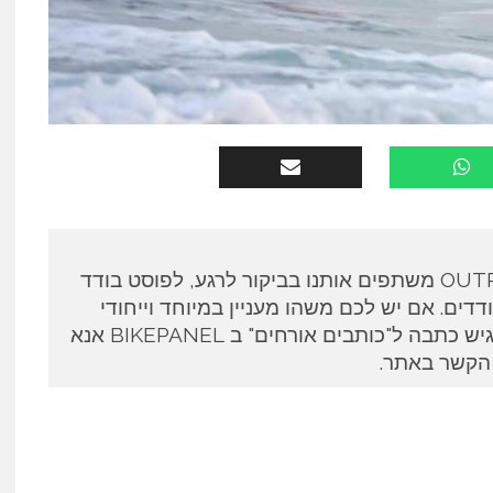
כותבים אורחים ב OUTPANEL משתפים אותנו בביקור לרגע, לפוסט בודד
דים. אם יש לכם משהו מעניין במיוחד וייחודי
לספר ואתם מעוניינים להגיש כתבה ל"כותבים אורחים" ב BIKEPANEL אנא
 הקשר באתר.