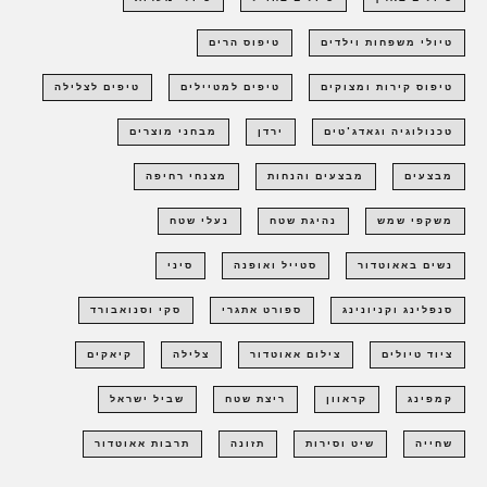
טיולי משפחות וילדים
טיפוס הרים
טיפוס קירות ומצוקים
טיפים למטיילים
טיפים לצלילה
טכנולוגיה וגאדג'טים
ירדן
מבחני מוצרים
מבצעים
מבצעים והנחות
מצנחי רחיפה
משקפי שמש
נהיגת שטח
נעלי שטח
נשים באאוטדור
סטייל ואופנה
סיני
סנפלינג וקניונינג
ספורט אתגרי
סקי וסנואבורד
ציוד טיולים
צילום אאוטדור
צלילה
קיאקים
קמפינג
קראוון
ריצת שטח
שביל ישראל
שחייה
שיט וסירות
תזונה
תרבות אאוטדור