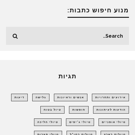
מנוע חיפוש כתבות:
תגיות
אירועים ותחרויות
אנשים וראיונות
גלישה
דיעות
הודעות לעיתונות
חופשות
טיול בטוח
טיולי אופניים
טיולי ג'יפים
טיולי הליכה
טיולים בארץ
טיולים בחו"ל
טיולי מערות