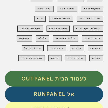
משקפי שמש
נהיגת שטח
נעלי שטח
נשים באאוטדור
סטייל ואופנה
סיני
סנפלינג וקניונינג
ספורט אתגרי
סקי וסנואבורד
ציוד טיולים
צילום אאוטדור
צלילה
קיאקים
קמפינג
קראוון
ריצת שטח
שביל ישראל
שחייה
שיט וסירות
תזונה
תרבות אאוטדור
לעמוד הבית OUTPANEL
אל RUNPANEL