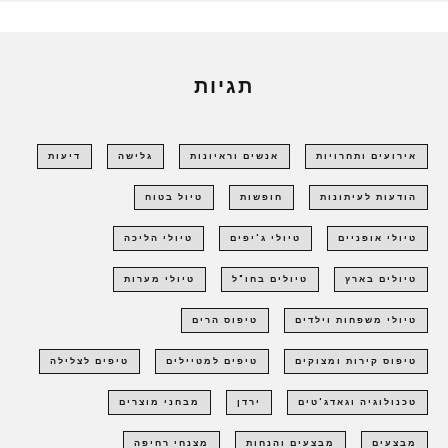
תגיות
אירועים ותחרויות
אנשים וראיונות
גלישה
דיעות
הודעות לעיתונות
חופשות
טיול בטוח
טיולי אופניים
טיולי ג'יפים
טיולי הליכה
טיולים בארץ
טיולים בחו"ל
טיולי מערות
טיולי משפחות וילדים
טיפוס הרים
טיפוס קירות ומצוקים
טיפים למטיילים
טיפים לצלילה
טכנולוגיה וגאדג'טים
ירדן
מבחני מוצרים
מבצעים
מבצעים והנחות
מצנחי רחיפה