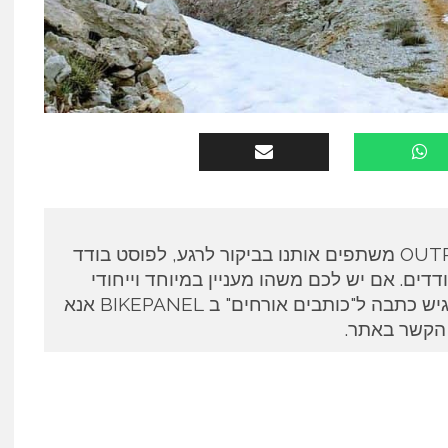
כותבים אורחים ב OUTPANEL משתפים אותנו בביקור לרגע, לפוסט בודד
דים. אם יש לכם משהו מעניין במיוחד וייחודי
לספר ואתם מעוניינים להגיש כתבה ל"כותבים אורחים" ב BIKEPANEL אנא
 הקשר באתר.