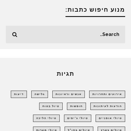
מנוע חיפוש כתבות:
תגיות
אירועים ותחרויות
אנשים וראיונות
גלישה
דיעות
הודעות לעיתונות
חופשות
טיול בטוח
טיולי אופניים
טיולי ג'יפים
טיולי הליכה
טיולים בארץ
טיולים בחו"ל
טיולי מערות