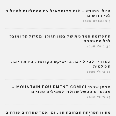
טיולי החודש – לוח אאוטפאנל עם ההמלצות לטיולים
לפי חודשים
3 באוגוסט 2026
התעלומה המדעית של צפון הגולן: מסלול קל ומוצל
לכל המשפחה
30 ביולי 2026
המדריך לטיול יוגה ברישיקש הקדושה: בירת היוגה
העולמית
27 ביולי 2026
מבחן שטח: MOUNTAIN EQUIPMENT COMICI –
מכנסי סופטשל שנולדו לשבילים טכניים
23 ביולי 2026
מה זו הפריחה הצהובה הזו, ומי אמר שפרחים פורחים