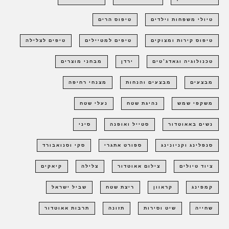
טיולי משפחות וילדים
טיפוס הרים
טיפוס קירות ומצוקים
טיפים למטיילים
טיפים לצלילה
טכנולוגיה וגאדג'טים
ירדן
מבחני מוצרים
מבצעים
מבצעים והנחות
מצנחי רחיפה
משקפי שמש
נהיגת שטח
נעלי שטח
נשים באאוטדור
סטייל ואופנה
סיני
סנפלינג וקניונינג
ספורט אתגרי
סקי וסנואבורד
ציוד טיולים
צילום אאוטדור
צלילה
קיאקים
קמפינג
קראוון
ריצת שטח
שביל ישראל
שחייה
שיט וסירות
תזונה
תרבות אאוטדור