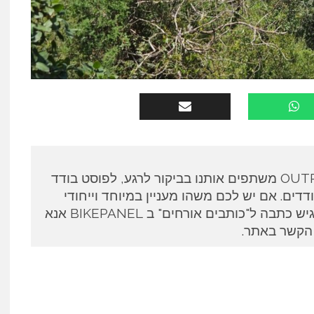
כותבים אורחים ב OUTPANEL משתפים אותנו בביקור לרגע, לפוסט בודד
דים. אם יש לכם משהו מעניין במיוחד וייחודי
לספר ואתם מעוניינים להגיש כתבה ל"כותבים אורחים" ב BIKEPANEL אנא
 הקשר באתר.