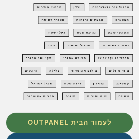
טכנולוגיה וגאדג'טים
ירדן
מבחני מוצרים
מבצעים
מבצעים והנחות
מצנחי רחיפה
משקפי שמש
נהיגת שטח
נעלי שטח
נשים באאוטדור
סטייל ואופנה
סיני
סנפלינג וקניונינג
ספורט אתגרי
סקי וסנואבורד
ציוד טיולים
צילום אאוטדור
צלילה
קיאקים
קמפינג
קראוון
ריצת שטח
שביל ישראל
שחייה
שיט וסירות
תזונה
תרבות אאוטדור
לעמוד הבית OUTPANEL