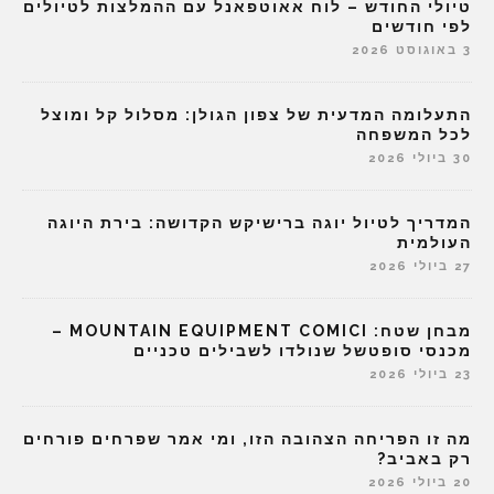
טיולי החודש – לוח אאוטפאנל עם ההמלצות לטיולים
לפי חודשים
3 באוגוסט 2026
התעלומה המדעית של צפון הגולן: מסלול קל ומוצל
לכל המשפחה
30 ביולי 2026
המדריך לטיול יוגה ברישיקש הקדושה: בירת היוגה
העולמית
27 ביולי 2026
מבחן שטח: MOUNTAIN EQUIPMENT COMICI –
מכנסי סופטשל שנולדו לשבילים טכניים
23 ביולי 2026
מה זו הפריחה הצהובה הזו, ומי אמר שפרחים פורחים
רק באביב?
20 ביולי 2026