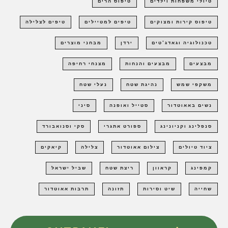
טיולי משפחות וילדים
טיפוס הרים
טיפוס קירות ומצוקים
טיפים למטיילים
טיפים לצלילה
טכנולוגיה וגאדג'טים
ירדן
מבחני מוצרים
מבצעים
מבצעים והנחות
מצנחי רחיפה
משקפי שמש
נהיגת שטח
נעלי שטח
נשים באאוטדור
סטייל ואופנה
סיני
סנפלינג וקניונינג
ספורט אתגרי
סקי וסנואבורד
ציוד טיולים
צילום אאוטדור
צלילה
קיאקים
קמפינג
קראוון
ריצת שטח
שביל ישראל
שחייה
שיט וסירות
תזונה
תרבות אאוטדור