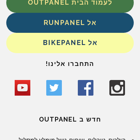
לעמוד הבית OUTPANEL
אל RUNPANEL
אל BIKEPANEL
התחברו אלינו!
חדש ב OUTPANEL
הולכים, טובלים, שוחים. טיול מומלץ למסלול