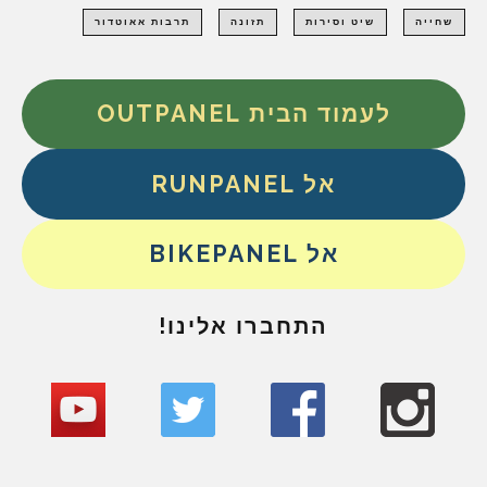
שחייה
שיט וסירות
תזונה
תרבות אאוטדור
לעמוד הבית OUTPANEL
אל RUNPANEL
אל BIKEPANEL
התחברו אלינו!