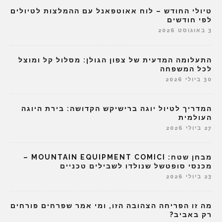
טיולי החודש – לוח אאוטפאנל עם ההמלצות לטיולים
לפי חודשים
3 באוגוסט 2026
התעלומה המדעית של צפון הגולן: מסלול קל ומוצל
לכל המשפחה
30 ביולי 2026
המדריך לטיול יוגה ברישיקש הקדושה: בירת היוגה
העולמית
27 ביולי 2026
מבחן שטח: MOUNTAIN EQUIPMENT COMICI –
מכנסי סופטשל שנולדו לשבילים טכניים
23 ביולי 2026
מה זו הפריחה הצהובה הזו, ומי אמר שפרחים פורחים
רק באביב?