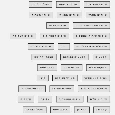
טיולי אופניים
טיולי ג'יפים
טיולי הליכה
טיולים בארץ
טיולים בחו"ל
טיולי מערות
טיולי משפחות וילדים
טיפוס הרים
טיפוס קירות ומצוקים
טיפים למטיילים
טיפים לצלילה
טכנולוגיה וגאדג'טים
ירדן
מבחני מוצרים
מבצעים
מבצעים והנחות
מצנחי רחיפה
משקפי שמש
נהיגת שטח
נעלי שטח
נשים באאוטדור
סטייל ואופנה
סיני
סנפלינג וקניונינג
ספורט אתגרי
סקי וסנואבורד
ציוד טיולים
צילום אאוטדור
צלילה
קיאקים
קמפינג
קראוון
ריצת שטח
שביל ישראל