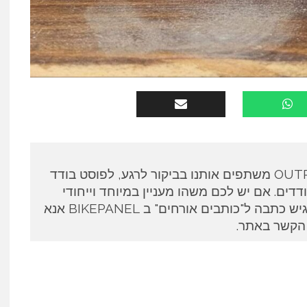
כותבים אורחים ב OUTPANEL משתפים אותנו בביקור לרגע, לפוסט בודד
דים. אם יש לכם משהו מעניין במיוחד וייחודי
לספר ואתם מעוניינים להגיש כתבה ל"כותבים אורחים" ב BIKEPANEL אנא
 הקשר באתר.