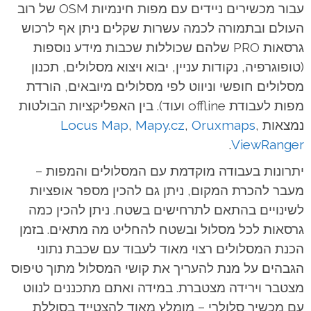
עבור מכשירים ניידים עם מפות חינמיות OSM של רוב
העולם ובתמורה לכמה עשרות שקלים ניתן אף לרכוש
גרסאות PRO שלהם שכוללות שכבות מידע נוספות
(טופוגרפיה, נקודות עניין, יבוא ויצוא מסלולים, תכנון
מסלולים חופשי וניווט לפי מסלולים מיובאים, הורדת
מפות לעבודת offline ועוד). בין האפליקציות הבולטות
נמצאות
,
Oruxmaps
,
Mapy.cz
,
Locus Map
.
ViewRanger
יתרונות בעבודה מוקדמת עם המסלולים והמפות –
מעבר להכרת המקום, ניתן גם להכין מספר אופציות
לשינויים בהתאם לתרחישים בשטח. ניתן להכין כמה
גרסאות לכל מסלול ובשטח להחליט מה מתאים. בזמן
הכנת המסלולים רצוי מאוד לעבוד עם שכבת נתוני
הגבהים על מנת להעריך את קושי המסלול מתוך טיפוס
מצטבר וירידה מצטברת. במידה ואתם מתכננים לנווט
עם מכשיר סלולרי – מומלץ מאוד להצטייד בסוללת