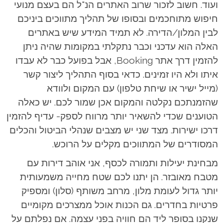
ועוד. חשוב לזכור שרוב האתרים הנ"ל הם בעצם מנועי
חיפוש מתוחכמים ובסופו של תהליך מתווכים ביניכם
לבין המלון/הדירה. לא תמיד המידע שיש באתרים
האלה הוא עדכני וכבר נתקלתי במקומות שהיה ניתן
להזמין דרך אתר Booking, אבל בפועל כבר לא עבדו
איתו ולא היו זמינים. כדאי בסוף התהליך ליצור קשר
(מייל ישיר או שיחת טלפון) עם המקום ולוודא
שהזמנתכם נקלטה והמקום אכן שמור לכם. יש כאלה
הטוענים שכדי להשאיר יותר מרווח לספק- עדיף להזמין
דרכו ישירות. מצד שני יש מצבים שנהלי הביטול והכלים
המסודרים של המתווכים מקלים על הרוכש.
מבחינת יעילות ותמורה לכסף, אני אוהב דירות עם
מטבח מאובזר. הן יתנו לכם שטח מחייה משמעותית
יותר גדול לעומת מלון, מרחב משותף (סלון) ומספיק
פרטיות בחדרים. גם הכנות אוכל ממצרכים מקומיים
שנקנו בסופר ליד הם חוויה בפני עצמה. אם נפלתם על