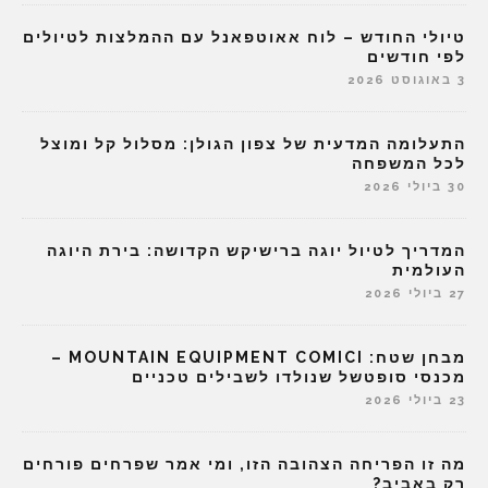
טיולי החודש – לוח אאוטפאנל עם ההמלצות לטיולים
לפי חודשים
3 באוגוסט 2026
התעלומה המדעית של צפון הגולן: מסלול קל ומוצל
לכל המשפחה
30 ביולי 2026
המדריך לטיול יוגה ברישיקש הקדושה: בירת היוגה
העולמית
27 ביולי 2026
מבחן שטח: MOUNTAIN EQUIPMENT COMICI –
מכנסי סופטשל שנולדו לשבילים טכניים
23 ביולי 2026
מה זו הפריחה הצהובה הזו, ומי אמר שפרחים פורחים
רק באביב?