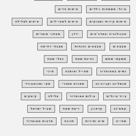
טיולי משפחות וילדים
טיפוס הרים
טיפוס קירות ומצוקים
טיפים למטיילים
טיפים לצלילה
טכנולוגיה וגאדג'טים
ירדן
מבחני מוצרים
מבצעים
מבצעים והנחות
מצנחי רחיפה
משקפי שמש
נהיגת שטח
נעלי שטח
נשים באאוטדור
סטייל ואופנה
סיני
סנפלינג וקניונינג
ספורט אתגרי
סקי וסנואבורד
ציוד טיולים
צילום אאוטדור
צלילה
קיאקים
קמפינג
קראוון
ריצת שטח
שביל ישראל
שחייה
שיט וסירות
תזונה
תרבות אאוטדור