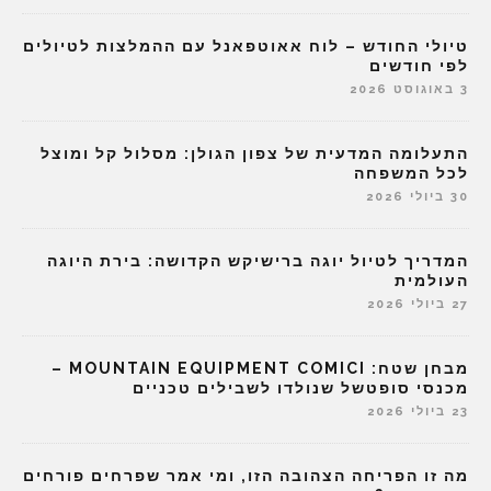
טיולי החודש – לוח אאוטפאנל עם ההמלצות לטיולים
לפי חודשים
3 באוגוסט 2026
התעלומה המדעית של צפון הגולן: מסלול קל ומוצל
לכל המשפחה
30 ביולי 2026
המדריך לטיול יוגה ברישיקש הקדושה: בירת היוגה
העולמית
27 ביולי 2026
מבחן שטח: MOUNTAIN EQUIPMENT COMICI –
מכנסי סופטשל שנולדו לשבילים טכניים
23 ביולי 2026
מה זו הפריחה הצהובה הזו, ומי אמר שפרחים פורחים