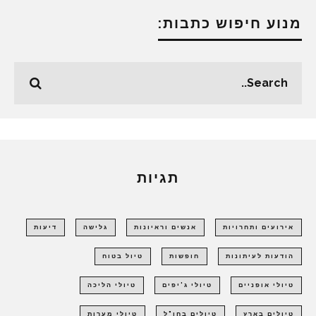
מנוע חיפוש כתבות:
תגיות
אירועים ותחרויות
אנשים וראיונות
גלישה
דיעות
הודעות לעיתונות
חופשות
טיול בטוח
טיולי אופניים
טיולי ג'יפים
טיולי הליכה
טיולים בארץ
טיולים בחו"ל
טיולי מערות