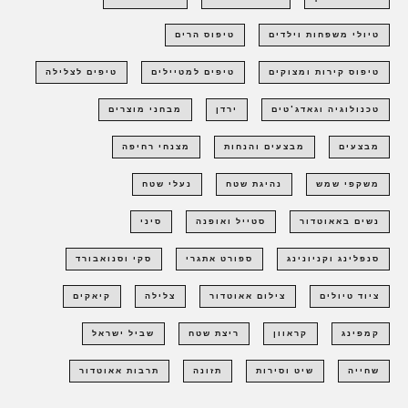
טיולי משפחות וילדים
טיפוס הרים
טיפוס קירות ומצוקים
טיפים למטיילים
טיפים לצלילה
טכנולוגיה וגאדג'טים
ירדן
מבחני מוצרים
מבצעים
מבצעים והנחות
מצנחי רחיפה
משקפי שמש
נהיגת שטח
נעלי שטח
נשים באאוטדור
סטייל ואופנה
סיני
סנפלינג וקניונינג
ספורט אתגרי
סקי וסנואבורד
ציוד טיולים
צילום אאוטדור
צלילה
קיאקים
קמפינג
קראוון
ריצת שטח
שביל ישראל
שחייה
שיט וסירות
תזונה
תרבות אאוטדור