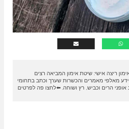
א, מאמן RUNPANEL אימון ריצה אישי: שיטת אימון המביאה רצים
ידע מאלפי מאמרים והכשרות שערך וכתב בתחומי
אופני הרים וכביש, רץ ושוחה. ⬅️לחצו פה לפרטים