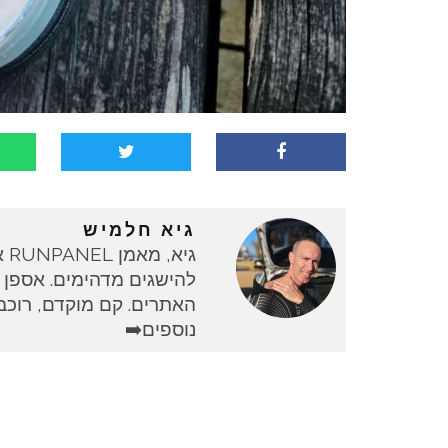
גיא חלמיש
גי
להישגים מדהימים. אספן 
האתרים. קם מוקדם, רוכב 
נוספים➡️