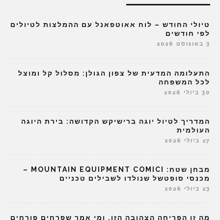
טיולי החודש – לוח אאוטפאנל עם ההמלצות לטיולים
לפי חודשים
3 באוגוסט 2026
התעלומה המדעית של צפון הגולן: מסלול קל ומוצל
לכל המשפחה
30 ביולי 2026
המדריך לטיול יוגה ברישיקש הקדושה: בירת היוגה
העולמית
27 ביולי 2026
מבחן שטח: MOUNTAIN EQUIPMENT COMICI –
מכנסי סופטשל שנולדו לשבילים טכניים
23 ביולי 2026
מה זו הפריחה הצהובה הזו, ומי אמר שפרחים פורחים