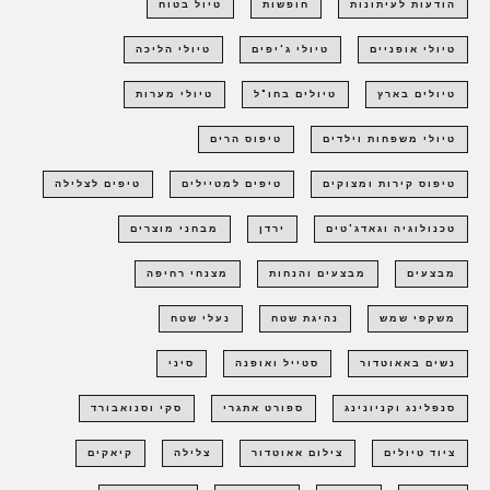
הודעות לעיתונות
חופשות
טיול בטוח
טיולי אופניים
טיולי ג'יפים
טיולי הליכה
טיולים בארץ
טיולים בחו"ל
טיולי מערות
טיולי משפחות וילדים
טיפוס הרים
טיפוס קירות ומצוקים
טיפים למטיילים
טיפים לצלילה
טכנולוגיה וגאדג'טים
ירדן
מבחני מוצרים
מבצעים
מבצעים והנחות
מצנחי רחיפה
משקפי שמש
נהיגת שטח
נעלי שטח
נשים באאוטדור
סטייל ואופנה
סיני
סנפלינג וקניונינג
ספורט אתגרי
סקי וסנואבורד
ציוד טיולים
צילום אאוטדור
צלילה
קיאקים