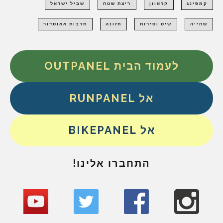
קמפינג
קראוון
ריצת שטח
שביל ישראל
שחייה
שיט וסירות
תזונה
תרבות אאוטדור
לעמוד הבית OUTPANEL
אל RUNPANEL
אל BIKEPANEL
התחברו אלינו!