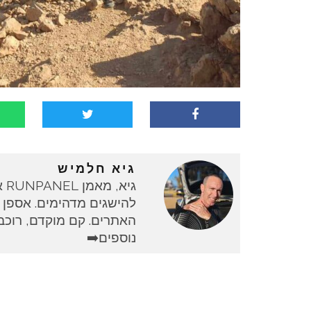
גיא חלמיש
גי
להישגים מדהימים. אספן 
האתרים. קם מוקדם, רוכב 
נוספים➡️