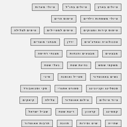
טיולים בארץ
טיולים בחו"ל
טיולי מערות
טיולי משפחות וילדים
טיפוס הרים
טיפוס קירות ומצוקים
טיפים למטיילים
טיפים לצלילה
טכנולוגיה וגאדג'טים
ירדן
מבחני מוצרים
מבצעים
מבצעים והנחות
מצנחי רחיפה
משקפי שמש
נהיגת שטח
נעלי שטח
נשים באאוטדור
סטייל ואופנה
סיני
סנפלינג וקניונינג
ספורט אתגרי
סקי וסנואבורד
ציוד טיולים
צילום אאוטדור
צלילה
קיאקים
קמפינג
קראוון
ריצת שטח
שביל ישראל
שחייה
שיט וסירות
תזונה
תרבות אאוטדור