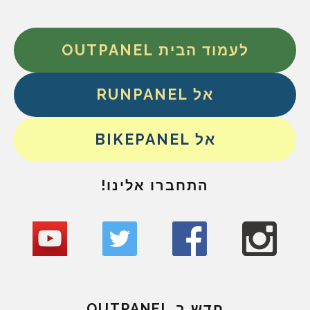
לעמוד הבית OUTPANEL
אל RUNPANEL
אל BIKEPANEL
התחברו אלינו!
חדש ב OUTPANEL