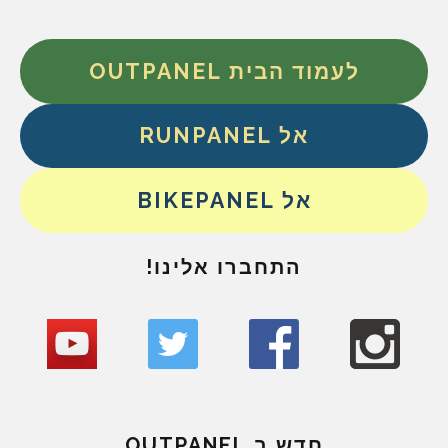
לעמוד הבית OUTPANEL
אל RUNPANEL
אל BIKEPANEL
התחברו אלינו!
חדש ב OUTPANEL