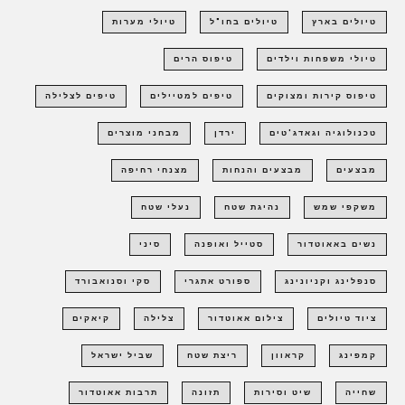
טיולים בארץ
טיולים בחו"ל
טיולי מערות
טיולי משפחות וילדים
טיפוס הרים
טיפוס קירות ומצוקים
טיפים למטיילים
טיפים לצלילה
טכנולוגיה וגאדג'טים
ירדן
מבחני מוצרים
מבצעים
מבצעים והנחות
מצנחי רחיפה
משקפי שמש
נהיגת שטח
נעלי שטח
נשים באאוטדור
סטייל ואופנה
סיני
סנפלינג וקניונינג
ספורט אתגרי
סקי וסנואבורד
ציוד טיולים
צילום אאוטדור
צלילה
קיאקים
קמפינג
קראוון
ריצת שטח
שביל ישראל
שחייה
שיט וסירות
תזונה
תרבות אאוטדור