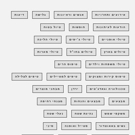
אירועים ותחרויות
אנשים וראיונות
גלישה
דיעות
הודעות לעיתונות
חופשות
טיול בטוח
טיולי אופניים
טיולי ג'יפים
טיולי הליכה
טיולים בארץ
טיולים בחו"ל
טיולי מערות
טיולי משפחות וילדים
טיפוס הרים
טיפוס קירות ומצוקים
טיפים למטיילים
טיפים לצלילה
טכנולוגיה וגאדג'טים
ירדן
מבחני מוצרים
מבצעים
מבצעים והנחות
מצנחי רחיפה
משקפי שמש
נהיגת שטח
נעלי שטח
נשים באאוטדור
סטייל ואופנה
סיני