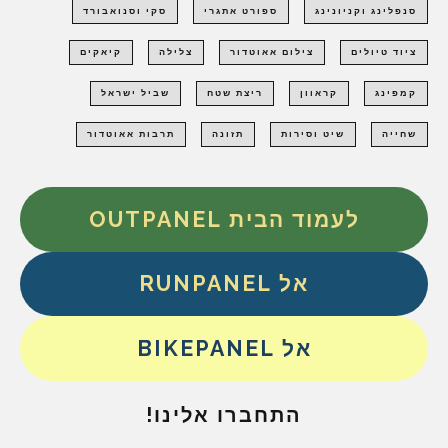
סנפלינג וקניונינג
ספורט אתגרי
סקי וסנואבורד
ציוד טיולים
צילום אאוטדור
צלילה
קיאקים
קמפינג
קראוון
ריצת שטח
שביל ישראל
שחייה
שיט וסירות
תזונה
תרבות אאוטדור
לעמוד הבית OUTPANEL
אל RUNPANEL
אל BIKEPANEL
התחברו אלינו!