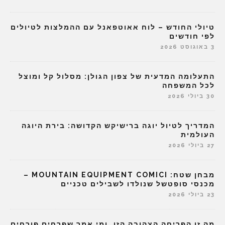
טיולי החודש – לוח אאוטפאנל עם ההמלצות לטיולים
לפי חודשים
3 באוגוסט 2026
התעלומה המדעית של צפון הגולן: מסלול קל ומוצל
לכל המשפחה
30 ביולי 2026
המדריך לטיול יוגה ברישיקש הקדושה: בירת היוגה
העולמית
27 ביולי 2026
מבחן שטח: MOUNTAIN EQUIPMENT COMICI –
מכנסי סופטשל שנולדו לשבילים טכניים
23 ביולי 2026
מה זו הפריחה הצהובה הזו, ומי אמר שפרחים פורחים