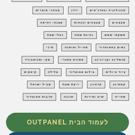
טכנולוגיה וגאדג'טים
ירדן
מבחני מוצרים
מבצעים
מבצעים והנחות
מצנחי רחיפה
משקפי שמש
נהיגת שטח
נעלי שטח
נשים באאוטדור
סטייל ואופנה
סיני
סנפלינג וקניונינג
ספורט אתגרי
סקי וסנואבורד
ציוד טיולים
צילום אאוטדור
צלילה
קיאקים
קמפינג
קראוון
ריצת שטח
שביל ישראל
שחייה
שיט וסירות
תזונה
תרבות אאוטדור
לעמוד הבית OUTPANEL