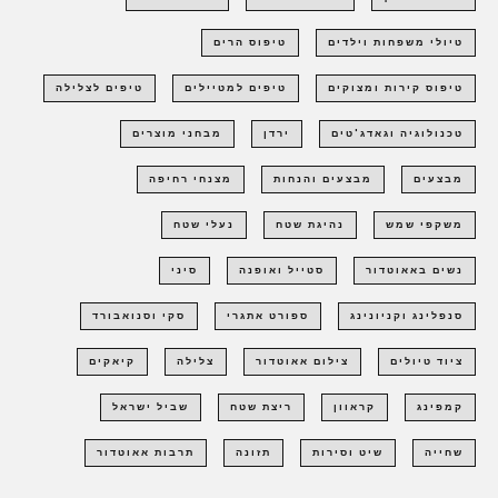
טיולי משפחות וילדים
טיפוס הרים
טיפוס קירות ומצוקים
טיפים למטיילים
טיפים לצלילה
טכנולוגיה וגאדג'טים
ירדן
מבחני מוצרים
מבצעים
מבצעים והנחות
מצנחי רחיפה
משקפי שמש
נהיגת שטח
נעלי שטח
נשים באאוטדור
סטייל ואופנה
סיני
סנפלינג וקניונינג
ספורט אתגרי
סקי וסנואבורד
ציוד טיולים
צילום אאוטדור
צלילה
קיאקים
קמפינג
קראוון
ריצת שטח
שביל ישראל
שחייה
שיט וסירות
תזונה
תרבות אאוטדור