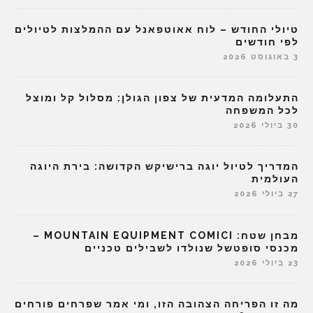
טיולי החודש – לוח אאוטפאנל עם ההמלצות לטיולים
לפי חודשים
3 באוגוסט 2026
התעלומה המדעית של צפון הגולן: מסלול קל ומוצל
לכל המשפחה
30 ביולי 2026
המדריך לטיול יוגה ברישיקש הקדושה: בירת היוגה
העולמית
27 ביולי 2026
מבחן שטח: MOUNTAIN EQUIPMENT COMICI –
מכנסי סופטשל שנולדו לשבילים טכניים
23 ביולי 2026
מה זו הפריחה הצהובה הזו, ומי אמר שפרחים פורחים