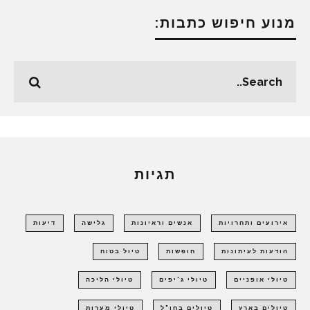
מנוע חיפוש כתבות:
תגיות
אירועים ותחרויות
אנשים וראיונות
גלישה
דיעות
הודעות לעיתונות
חופשות
טיול בטוח
טיולי אופניים
טיולי ג'יפים
טיולי הליכה
טיולים בארץ
טיולים בחו"ל
טיולי מערות