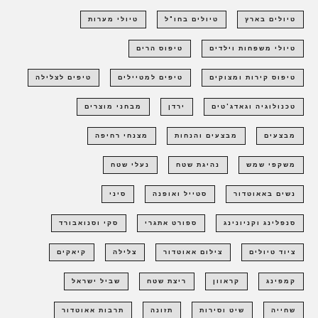
טיולים בארץ
טיולים בחו"ל
טיולי מערות
טיולי משפחות וילדים
טיפוס הרים
טיפוס קירות ומצוקים
טיפים למטיילים
טיפים לצלילה
טכנולוגיה וגאדג'טים
ירדן
מבחני מוצרים
מבצעים
מבצעים והנחות
מצנחי רחיפה
משקפי שמש
נהיגת שטח
נעלי שטח
נשים באאוטדור
סטייל ואופנה
סיני
סנפלינג וקניונינג
ספורט אתגרי
סקי וסנואבורד
ציוד טיולים
צילום אאוטדור
צלילה
קיאקים
קמפינג
קראוון
ריצת שטח
שביל ישראל
שחייה
שיט וסירות
תזונה
תרבות אאוטדור