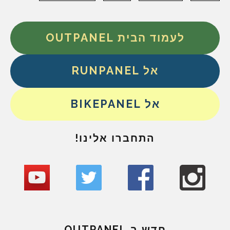
לעמוד הבית OUTPANEL
אל RUNPANEL
אל BIKEPANEL
התחברו אלינו!
חדש ב OUTPANEL