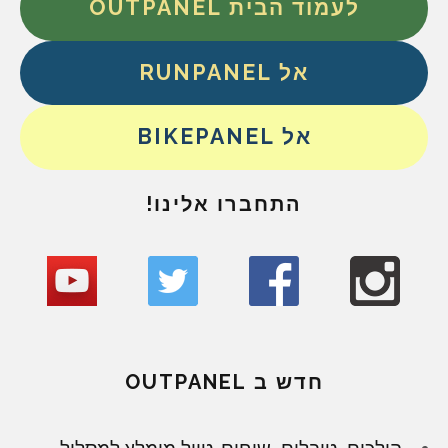
לעמוד הבית OUTPANEL
אל RUNPANEL
אל BIKEPANEL
התחברו אלינו!
חדש ב OUTPANEL
הולכים, טובלים, שוחים. טיול מומלץ למסלול