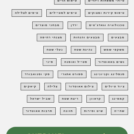
טיולי משפחות וילדים
טיפוס הרים
טיפוס קירות ומצוקים
טיפים למטיילים
טיפים לצלילה
טכנולוגיה וגאדג'טים
ירדן
מבחני מוצרים
מבצעים
מבצעים והנחות
מצנחי רחיפה
משקפי שמש
נהיגת שטח
נעלי שטח
נשים באאוטדור
סטייל ואופנה
סיני
סנפלינג וקניונינג
ספורט אתגרי
סקי וסנואבורד
ציוד טיולים
צילום אאוטדור
צלילה
קיאקים
קמפינג
קראוון
ריצת שטח
שביל ישראל
שחייה
שיט וסירות
תזונה
תרבות אאוטדור