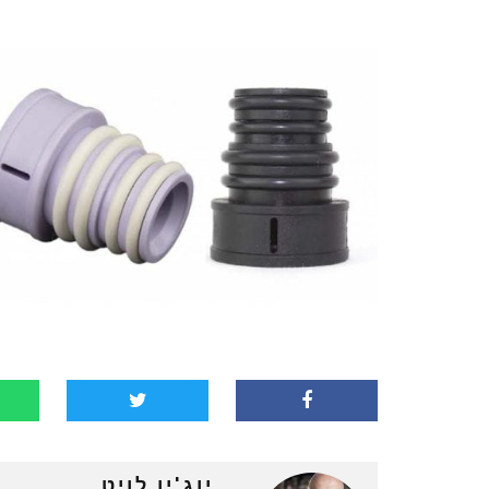
יוג'ין לויט