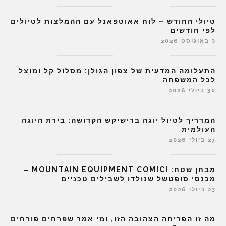
טיולי החודש – לוח אאוטפאנל עם ההמלצות לטיולים
לפי חודשים
3 באוגוסט 2026
התעלומה המדעית של צפון הגולן: מסלול קל ומוצל
לכל המשפחה
30 ביולי 2026
המדריך לטיול יוגה ברישיקש הקדושה: בירת היוגה
העולמית
27 ביולי 2026
מבחן שטח: MOUNTAIN EQUIPMENT COMICI –
מכנסי סופטשל שנולדו לשבילים טכניים
23 ביולי 2026
מה זו הפריחה הצהובה הזו, ומי אמר שפרחים פורחים