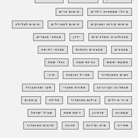
טיולי משפחות וילדים
טיפוס הרים
טיפוס קירות ומצוקים
טיפים למטיילים
טיפים לצלילה
טכנולוגיה וגאדג'טים
ירדן
מבחני מוצרים
מבצעים
מבצעים והנחות
מצנחי רחיפה
משקפי שמש
נהיגת שטח
נעלי שטח
נשים באאוטדור
סטייל ואופנה
סיני
סנפלינג וקניונינג
ספורט אתגרי
סקי וסנואבורד
ציוד טיולים
צילום אאוטדור
צלילה
קיאקים
קמפינג
קראוון
ריצת שטח
שביל ישראל
שחייה
שיט וסירות
תזונה
תרבות אאוטדור