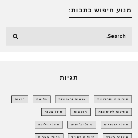
מנוע חיפוש כתבות:
תגיות
אירועים ותחרויות
אנשים וראיונות
גלישה
דיעות
הודעות לעיתונות
חופשות
טיול בטוח
טיולי אופניים
טיולי ג'יפים
טיולי הליכה
טיולים בארץ
טיולים בחו"ל
טיולי מערות