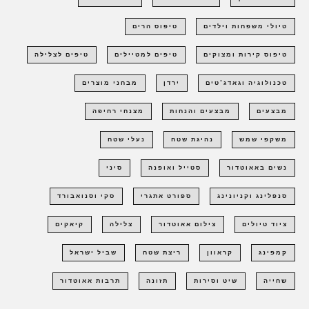
טיולי משפחות וילדים
טיפוס הרים
טיפוס קירות ומצוקים
טיפים למטיילים
טיפים לצלילה
טכנולוגיה וגאדג'טים
ירדן
מבחני מוצרים
מבצעים
מבצעים והנחות
מצנחי רחיפה
משקפי שמש
נהיגת שטח
נעלי שטח
נשים באאוטדור
סטייל ואופנה
סיני
סנפלינג וקניונינג
ספורט אתגרי
סקי וסנואבורד
ציוד טיולים
צילום אאוטדור
צלילה
קיאקים
קמפינג
קראוון
ריצת שטח
שביל ישראל
שחייה
שיט וסירות
תזונה
תרבות אאוטדור