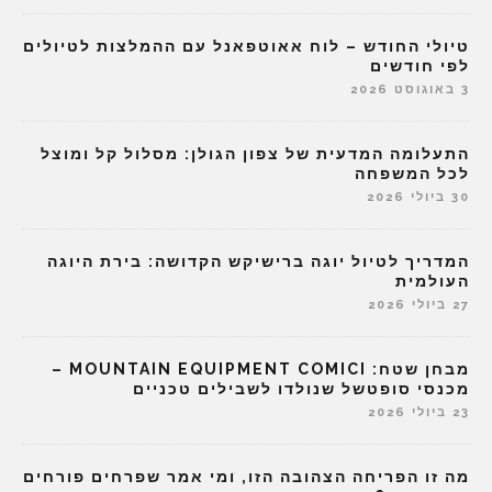
טיולי החודש – לוח אאוטפאנל עם ההמלצות לטיולים
לפי חודשים
3 באוגוסט 2026
התעלומה המדעית של צפון הגולן: מסלול קל ומוצל
לכל המשפחה
30 ביולי 2026
המדריך לטיול יוגה ברישיקש הקדושה: בירת היוגה
העולמית
27 ביולי 2026
מבחן שטח: MOUNTAIN EQUIPMENT COMICI –
מכנסי סופטשל שנולדו לשבילים טכניים
23 ביולי 2026
מה זו הפריחה הצהובה הזו, ומי אמר שפרחים פורחים