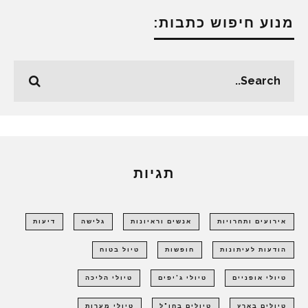
מנוע חיפוש כתבות:
תגיות
אירועים ותחרויות
אנשים וראיונות
גלישה
דיעות
הודעות לעיתונות
חופשות
טיול בטוח
טיולי אופניים
טיולי ג'יפים
טיולי הליכה
טיולים בארץ
טיולים בחו"ל
טיולי מערות