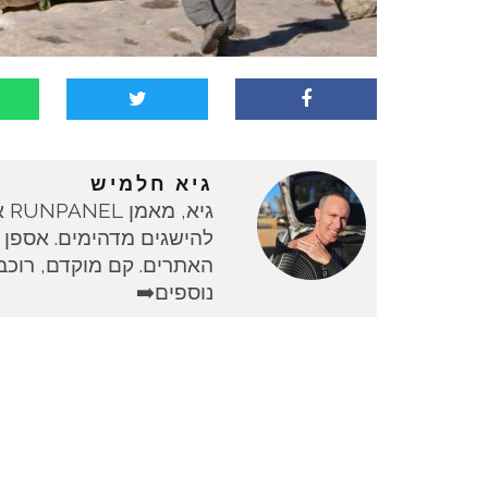
גיא חלמיש
גי
להישגים מדהימים. אספן 
האתרים. קם מוקדם, רוכב 
נוספים➡️