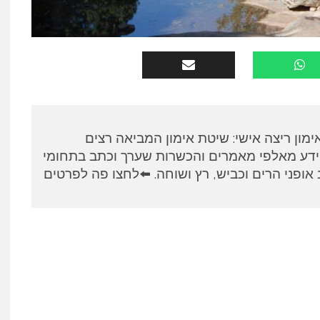
א, מאמן RUNPANEL אימון ריצה אישי: שיטת אימון המביאה רצים
ידע מאלפי מאמרים והכשרות שערך וכתב בתחומי
אופני הרים וכביש, רץ ושוחה. ⬅️לחצו פה לפרטים