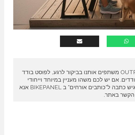
כותבים אורחים ב OUTPANEL משתפים אותנו בביקור לרגע, לפוסט בודד
דים. אם יש לכם משהו מעניין במיוחד וייחודי
לספר ואתם מעוניינים להגיש כתבה ל"כותבים אורחים" ב BIKEPANEL אנא
 הקשר באתר.