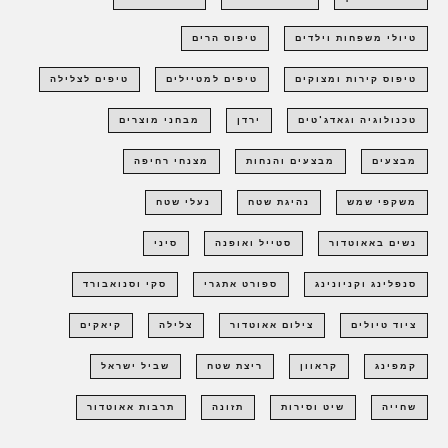
טיולי משפחות וילדים
טיפוס הרים
טיפוס קירות ומצוקים
טיפים למטיילים
טיפים לצלילה
טכנולוגיה וגאדג'טים
ירדן
מבחני מוצרים
מבצעים
מבצעים והנחות
מצנחי רחיפה
משקפי שמש
נהיגת שטח
נעלי שטח
נשים באאוטדור
סטייל ואופנה
סיני
סנפלינג וקניונינג
ספורט אתגרי
סקי וסנואבורד
ציוד טיולים
צילום אאוטדור
צלילה
קיאקים
קמפינג
קראוון
ריצת שטח
שביל ישראל
שחייה
שיט וסירות
תזונה
תרבות אאוטדור