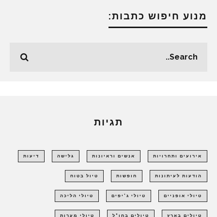
מנוע חיפוש כתבות:
תגיות
אירועים ותחרויות
אנשים וראיונות
גלישה
דיעות
הודעות לעיתונות
חופשות
טיול בטוח
טיולי אופניים
טיולי ג'יפים
טיולי הליכה
טיולים בארץ
טיולים בחו"ל
טיולי מערות