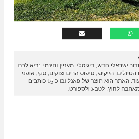
ין אאוטדור ישראלי חדש, דיגיטלי, מעניין וחינמי. נביא לכם
טיולים, הייקינג, טיפוס הרים וצוקים, סקי, אופני
הרים וריצות טרייל, ועוד ועוד. האתר הוא תוצר של פאנל ובו כ 15 כותבים
מאהבה לחוץ, לטבע ולספורט.