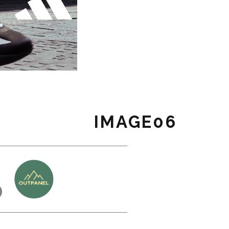
IMAGE06
כ