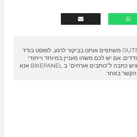
כותבים אורחים ב OUTPANEL משתפים אותנו בביקור לרגע, לפוסט בודד
דים. אם יש לכם משהו מעניין במיוחד וייחודי
לספר ואתם מעוניינים להגיש כתבה ל"כותבים אורחים" ב BIKEPANEL אנא
 הקשר באתר.