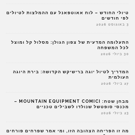
טיולי החודש – לוח אאוטפאנל עם ההמלצות לטיולים
לפי חודשים
3 באוגוסט 2026
התעלומה המדעית של צפון הגולן: מסלול קל ומוצל
לכל המשפחה
30 ביולי 2026
המדריך לטיול יוגה ברישיקש הקדושה: בירת היוגה
העולמית
27 ביולי 2026
מבחן שטח: MOUNTAIN EQUIPMENT COMICI –
מכנסי סופטשל שנולדו לשבילים טכניים
23 ביולי 2026
מה זו הפריחה הצהובה הזו, ומי אמר שפרחים פורחים