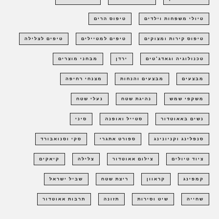
טיולי משפחות וילדים
טיפוס הרים
טיפוס קירות ומצוקים
טיפים למטיילים
טיפים לצלילה
טכנולוגיה וגאדג'טים
ירדן
מבחני מוצרים
מבצעים
מבצעים והנחות
מצנחי רחיפה
משקפי שמש
נהיגת שטח
נעלי שטח
נשים באאוטדור
סטייל ואופנה
סיני
סנפלינג וקניונינג
ספורט אתגרי
סקי וסנואבורד
ציוד טיולים
צילום אאוטדור
צלילה
קיאקים
קמפינג
קראוון
ריצת שטח
שביל ישראל
שחייה
שיט וסירות
תזונה
תרבות אאוטדור