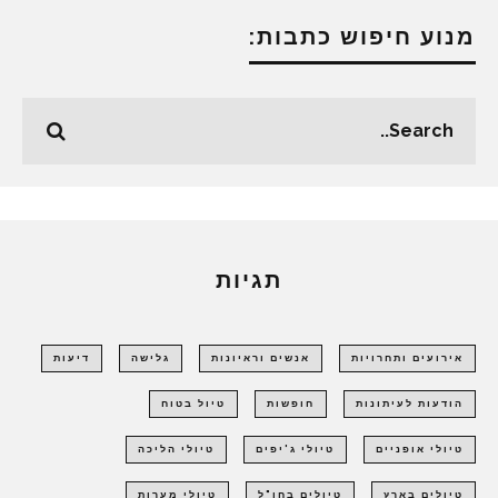
מנוע חיפוש כתבות:
תגיות
אירועים ותחרויות
אנשים וראיונות
גלישה
דיעות
הודעות לעיתונות
חופשות
טיול בטוח
טיולי אופניים
טיולי ג'יפים
טיולי הליכה
טיולים בארץ
טיולים בחו"ל
טיולי מערות