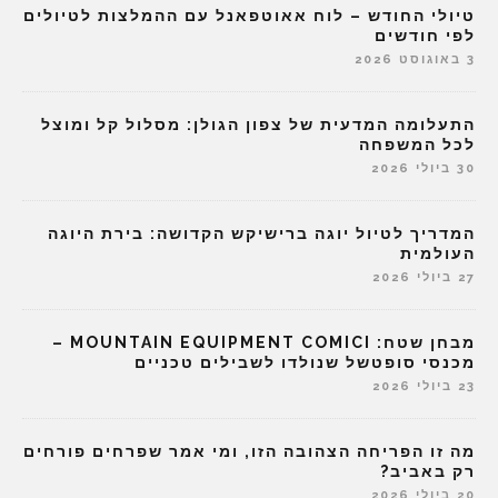
טיולי החודש – לוח אאוטפאנל עם ההמלצות לטיולים
לפי חודשים
3 באוגוסט 2026
התעלומה המדעית של צפון הגולן: מסלול קל ומוצל
לכל המשפחה
30 ביולי 2026
המדריך לטיול יוגה ברישיקש הקדושה: בירת היוגה
העולמית
27 ביולי 2026
מבחן שטח: MOUNTAIN EQUIPMENT COMICI –
מכנסי סופטשל שנולדו לשבילים טכניים
23 ביולי 2026
מה זו הפריחה הצהובה הזו, ומי אמר שפרחים פורחים
רק באביב?
20 ביולי 2026