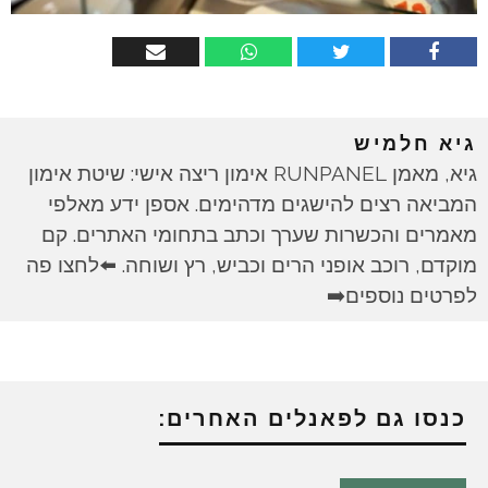
גיא חלמיש
גיא, מאמן RUNPANEL אימון ריצה אישי: שיטת אימון
המביאה רצים להישגים מדהימים. אספן ידע מאלפי
מאמרים והכשרות שערך וכתב בתחומי האתרים. קם
מוקדם, רוכב אופני הרים וכביש, רץ ושוחה. ⬅️לחצו פה
לפרטים נוספים➡️
כנסו גם לפאנלים האחרים: