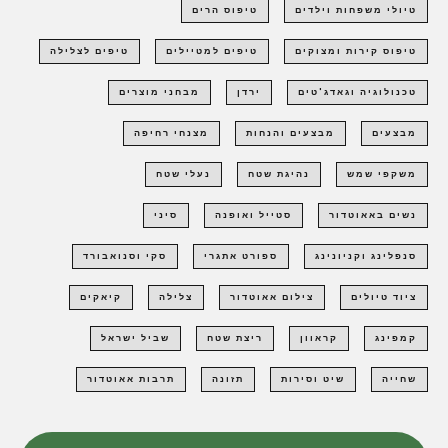
טיולי משפחות וילדים
טיפוס הרים
טיפוס קירות ומצוקים
טיפים למטיילים
טיפים לצלילה
טכנולוגיה וגאדג'טים
ירדן
מבחני מוצרים
מבצעים
מבצעים והנחות
מצנחי רחיפה
משקפי שמש
נהיגת שטח
נעלי שטח
נשים באאוטדור
סטייל ואופנה
סיני
סנפלינג וקניונינג
ספורט אתגרי
סקי וסנואבורד
ציוד טיולים
צילום אאוטדור
צלילה
קיאקים
קמפינג
קראוון
ריצת שטח
שביל ישראל
שחייה
שיט וסירות
תזונה
תרבות אאוטדור