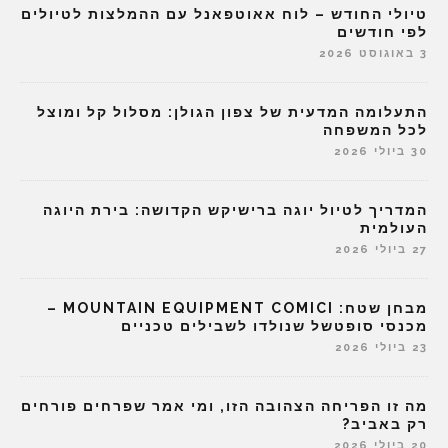
טיולי החודש – לוח אאוטפאנל עם ההמלצות לטיולים
לפי חודשים
3 באוגוסט 2026
התעלומה המדעית של צפון הגולן: מסלול קל ומוצל
לכל המשפחה
30 ביולי 2026
המדריך לטיול יוגה ברישיקש הקדושה: בירת היוגה
העולמית
27 ביולי 2026
מבחן שטח: MOUNTAIN EQUIPMENT COMICI –
מכנסי סופטשל שנולדו לשבילים טכניים
23 ביולי 2026
מה זו הפריחה הצהובה הזו, ומי אמר שפרחים פורחים
רק באביב?
20 ביולי 2026