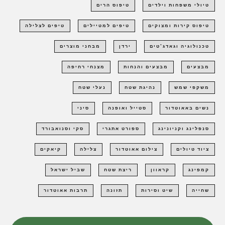
טיולי משפחות וילדים
טיפוס הרים
טיפוס קירות ומצוקים
טיפים למטיילים
טיפים לצלילה
טכנולוגיה וגאדג'טים
ירדן
מבחני מוצרים
מבצעים
מבצעים והנחות
מצנחי רחיפה
משקפי שמש
נהיגת שטח
נעלי שטח
נשים באאוטדור
סטייל ואופנה
סיני
סנפלינג וקניונינג
ספורט אתגרי
סקי וסנואבורד
ציוד טיולים
צילום אאוטדור
צלילה
קיאקים
קמפינג
קראוון
ריצת שטח
שביל ישראל
שחייה
שיט וסירות
תזונה
תרבות אאוטדור