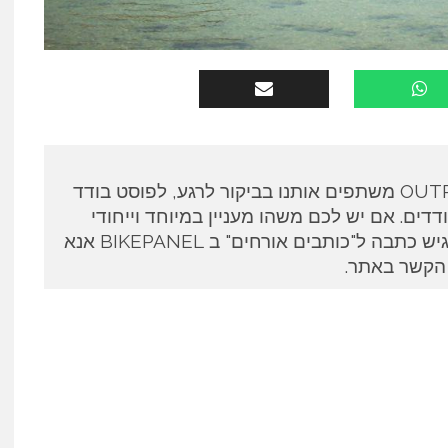
כותבים אורחים ב OUTPANEL משתפים אותנו בביקור לרגע, לפוסט בודד
דים. אם יש לכם משהו מעניין במיוחד וייחודי
לספר ואתם מעוניינים להגיש כתבה ל"כותבים אורחים" ב BIKEPANEL אנא
 הקשר באתר.