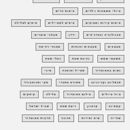
טיולי משפחות וילדים
טיפוס הרים
טיפוס קירות ומצוקים
טיפים למטיילים
טיפים לצלילה
טכנולוגיה וגאדג'טים
ירדן
מבחני מוצרים
מבצעים
מבצעים והנחות
מצנחי רחיפה
משקפי שמש
נהיגת שטח
נעלי שטח
נשים באאוטדור
סטייל ואופנה
סיני
סנפלינג וקניונינג
ספורט אתגרי
סקי וסנואבורד
ציוד טיולים
צילום אאוטדור
צלילה
קיאקים
קמפינג
קראוון
ריצת שטח
שביל ישראל
שחייה
שיט וסירות
תזונה
תרבות אאוטדור