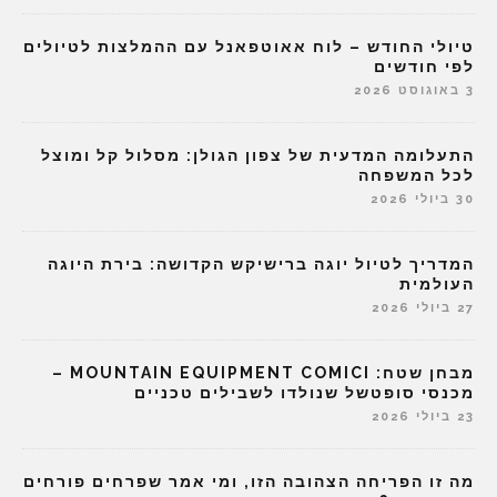
טיולי החודש – לוח אאוטפאנל עם ההמלצות לטיולים
לפי חודשים
3 באוגוסט 2026
התעלומה המדעית של צפון הגולן: מסלול קל ומוצל
לכל המשפחה
30 ביולי 2026
המדריך לטיול יוגה ברישיקש הקדושה: בירת היוגה
העולמית
27 ביולי 2026
מבחן שטח: MOUNTAIN EQUIPMENT COMICI –
מכנסי סופטשל שנולדו לשבילים טכניים
23 ביולי 2026
מה זו הפריחה הצהובה הזו, ומי אמר שפרחים פורחים