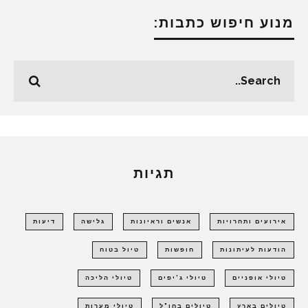
מנוע חיפוש כתבות:
תגיות
אירועים ותחרויות
אנשים וראיונות
גלישה
דיעות
הודעות לעיתונות
חופשות
טיול בטוח
טיולי אופניים
טיולי ג'יפים
טיולי הליכה
טיולים בארץ
טיולים בחו"ל
טיולי מערות