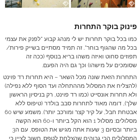
פינוק בוקר התחרות
כמו בכל בוקר תחרות יש לי מנהג קבוע "לפנק את עצמי
בכל מה שהגוף בוחר". זה תמיד מסתיים בשייק פירות/
תפוזים סחוט ואיזה משהו בריא בנוסף (ככה זה
שסומכים על מישהו) וכך גם היה הפעם.
התחרות הזאת שונה מכל השאר – היא תחרות רד פוינט
(להצליח את המסלול מההתחלה ועד הסוף ללא נפילה)
ולא תחרות אונסייט (כמו רד פוינט, רק בניסיון הראשון
שלך), דומה מאוד לתחרות סבב בולדר (טיפוס ללא
אבטחת חבל, על קיר קצר ומורכב יותר). משמע שיש 60
מסלולים: מסלול 1 הוא הקל ביותר ו-60 הוא הקשה
ביותר ובסיום 3 שעות אתה מגיש את הטופס, עם ה3
המסלולים הכי גבוהים שהצלחת לטפס. חשוב לציין כי