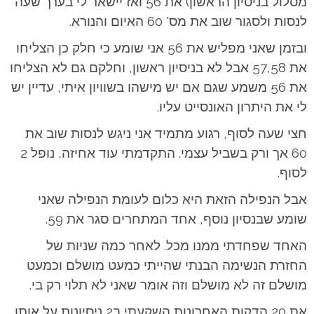
מסלול בניסיון הראשון) את 56 ואז יישאר לי בערך שעה
לנסות ולסגור שוב את מס' 60 האיום והנורא.
ובזמן שאני מפליש את 56 אני שומע כי חלק כן הצליחו
את 57,58 אבל לא בניסיון ראשון, וחלקם גם לא הצליחו
את 56 משמע שגם אם יש מישהו בשוויון איתי, עדיין יש
לי את היתרון האונסייט עליו.
חצי שעה לסוף, רגוע מתמיד אני ניגש לנסות שוב את
60 אך ורק בשביל עצמי. התקדמתי עוד אחיזה, נופל 2
לסוף.
אבל הנפילה הזאת היא כלום לעומת הנפילה שאני
שומע שבנסיון נוסף, אחד המתחרים סגר את 59.
האחד שפחדתי ממנו מכל. לאחר כמה שניות של
החזרת הנשימה הבנתי שהייתי כמעט מושלם וכמעט
מושלם זה לא מושלם וזה אומר שאני לא תלוי רק בי.
את 20 הדקות האחרונות השקעתי ב2 ניסיונות על אותו