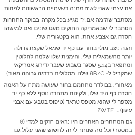
את עצמי שאני לא זז ממנה בשעתיים הראשונות לפחות.
מסתבר שה"מה אם..?" מגיע בכל מקרה. בבוקר התחרות
הסתבר לי שבאמריקה החוקים מעט שונים ואם למישהו
חסרה גם אצבע אחת, הוא בקטגוריה שלי.
והנה ניצב מולי בחור עם כף יד שמאל שקצת גדולה
יותר מהשמאלית שלי, והימנית שלו שלמה לחלוטין
ומתפאר ב5.14 שסגר בשבוע שעבר (דירוג אמריקאי
שמקביל ל- 8B/C שלנו. מסלולים בדרגה גבוהה מאוד).
מאחורי, בבולדר מתחמם בחור שעושה מתח על האמה
חסרת כף היד שלו, ולקינוח מתחרה נוסף ללא כף יד
מספר לי שהוא מטפס טראד (טיפוס בטבע עם אבני
עיגון) … WTF?
גם המתחרים האחרים היו נראים חזקים למדי (8
במספר) וכל מה שנותר לי זה לחשוש שאני עלול גם