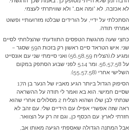
הרבה זמן שלא הייתי מסופק כך. באמת שכך הרגשתי.
לא אכזבה, לא "ומה אם.." ולא שוויתרתי לעצמי.
הסתכלתי על ידיי, על הורידים שבלטו מזרועותיי ופשוט
אמרתי תודה.
כחצי שעה מהגשת הטפסים התוודעתי שהצלחתי לסיים
שני. איש הטראד סיים ראשון רק בזכות ה59 שסגר –
ומגיע לו.(הצליח 56,58,59) ואני סיימתי שני עם אונסייט
על 56,57,58. ומר 5.14 לפני שבוע הסתפק במקום
השלישי אחרי (55,57,58).
הסיפוק הגדול ביותר הגיע מאביו של הנער בן ה17
שסיים חמישי. הוא בא ואמר לי תודה על ההשראה
שנתתי לבן שלו ושהוא הצליח 2 מסלולים אחרי שהוא
ראה שזה אפשרי אפילו עם הידיים שלי. עם זהב לא
חזרתי לארץ. עם הכסף כן… וגם זה רק על הצוואר.
אבל המתנה הגדולה שאספתי הגיעה מאותו אב,