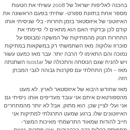
בהכנה לאליפות ישראל של 2008 עשיתי את הטעות
מספר אחת בתזונת ספורט- שתיתי בפעם הראשונה את
האיזוטוני של איזוסטאר בזמן תחרות- בלי שניסיתי אותו
קודם לכן ובדקתי האם הוא מתאים לי. סיימתי את
התחרות חנוק מהמתיקות של המשקה (מבוסס על
סוכרוז וגלוקוז). מאז השתמשתי רק במשקאות במתיקות
נמוכה והם התאימו לי הרבה יותר. עבר מאז כמעט עשור
ויש להניח שגם הנוסחה והתכולה של Isostar השתנתה
מאז – ולכן התחלתי עם סקרנות גבוהה לגבי המבחן
הזה.
מאז שחודש היבוא של איזוסטאר לארץ, לא מעט
מהספורטאים איתם אני עובד מעדיפים אותו. ניסיתי גם
אני ועלי לציין שכן, הוא מתוק, אבל לא יותר מהמתחרים
האיזוטונים שלו. ברגע שמעט התרגלתי למתיקות אני
חייב להודות שמאוד התרשמתי מאיכות המוצר-
מתמוסס בקלות רבה בבקבוקים, אינו מסריח, טעים