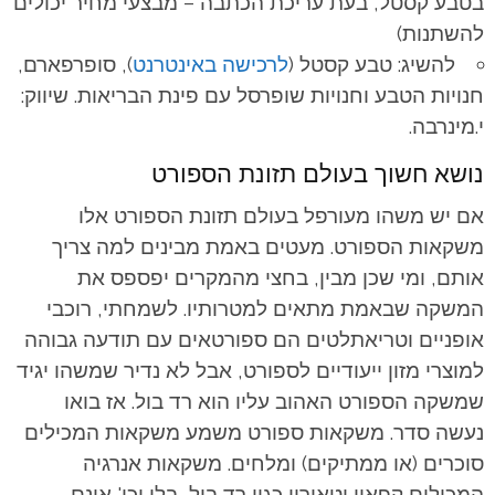
בטבע קסטל, בעת עריכת הכתבה – מבצעי מחיר יכולים
להשתנות)
להשיג: טבע קסטל (
לרכישה באינטרנט
), סופרפארם,
חנויות הטבע וחנויות שופרסל עם פינת הבריאות. שיווק:
י.מינרבה.
נושא חשוך בעולם תזונת הספורט
אם יש משהו מעורפל בעולם תזונת הספורט אלו
משקאות הספורט. מעטים באמת מבינים למה צריך
אותם, ומי שכן מבין, בחצי מהמקרים יפספס את
המשקה שבאמת מתאים למטרותיו. לשמחתי, רוכבי
אופניים וטריאתלטים הם ספורטאים עם תודעה גבוהה
למוצרי מזון ייעודיים לספורט, אבל לא נדיר שמשהו יגיד
שמשקה הספורט האהוב עליו הוא רד בול. אז בואו
נעשה סדר. משקאות ספורט משמע משקאות המכילים
סוכרים (או ממתיקים) ומלחים. משקאות אנרגיה
המכילים קפאין וטאורין כגון רד בול, בלו וכו' אינם