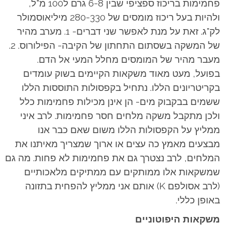
פחמימות בריכוז ספציפי שבין 6-8 גרם ל100 מ"ל,
ולהיות בעל ריכוז מומסים של 280-330 מיליאוסמולר
לק"ג. זאת על מנת לאפשר שני דברים- 1. מערב מהיר
של המשקה בשסתום התחתון של הקיבה- הפילורוס. 2.
מעבר מהיר של המומסים מחלל המעי אל הדם.
בפועל, מעט מאוד משקאות הקיימים בשוק עומדים
בקריטריונים הללו. נתחיל בקפסולות התוססות הללו
ששמים בבקבוק מים- הן אינן מכילות פחמימות כלל
ולכן מתקבל משקה מלחים חסר פחמימות. לרב איני
ממליץ על הקפסולות הללו משום שאם כבר אנו
מבצעים מאמץ כה עצים או ארוך שמצריך מאיתנו את
המלחים, לרב נצטרך גם את פחמימות לא פחות. מה גם
שמשקאות אלו ממותקים עם ממתיקים מלאכותיים
(לרב אסולפם K) אותם אני ממליץ להפחית בתזונה
באופן כללי.
משקאות היפוטוניים