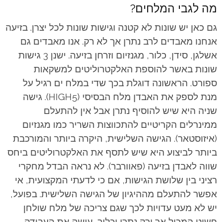
מה לגבי המלחים?
גם כאן יש שונות לא קטנה וגישות שונות לכל יצרן. בזיעה
אנחנו מאבדים לרב נתרן אך לא רק. אנו מאבדים גם
אשלגן, סידן, כלור, מגנזיום וזרחן בזיעה. ישנן 3 גישות
שונות באשר להוספת האלקטרוליטים למשקאות
ספורט. הראשונה דוגלת בכך שדי במלח ים רגיל על
מנת לספק את האבדן מלח הבסיסי (HIGH5). גישה
שניה היא שיש להוסיף נתרן אבל אין להתעלם
ממינרלים הקריטיים להתכווצות השריר כמו מגנזיום
(איזוסטאר). הגישה השלישית, היקרה ביותר והמורכבת
ביותר לביצוע היא שיש לתסף את האלקטרוליטים ביחס
שווה לאבדן בזיעה (פאוורבר). לא נראה הבדל מחקרי
רציני בין שלושת הגישות, אם כי לדעתי המקצועית, אי
אפשר להתעלם מההיגיון של הגישה השלישית. בפועל,
יש לא מעט עדויות לכך שגם צריכה של מלח שולחן
פשוט המכיל אך ורק נתרן וכלור, עושה את העבודה