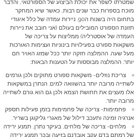
שמטרתו לשפר את יכולת הביצוע של הספורטאי, והדבר
מוכח בספרות כבר שנים רבות, כאשר שיא המחקר
בתחום היה בשנות ה90. ניירות עמדה של כלל איגודי
תזונת הספורט המובילים בעולם (אני חובב את ניירות
העמדה של אוסטרליה) ממליצות על צריכה של
משקאות ספורט בפעילויות בינוניות ועצימות האורכות
מעל שעה. ההמלצה חזקה יותר ככל שמזג האויר חם
יותר. ההמלצה מבוססות על הטענות הבאות:
צריכת נוזלים- משקאות ספורט מתוקים ולכן גורמים
לשתייה מרובה יותר בהשוואה למים. הנתרן במשקאות
אלו מעצים את תחושת הצמא ולכן גם הוא גורם לשתייה
מרובה יותר.
פחמימות- צריכה של פחמימות בזמן פעילות תספק
אנרגיה זמינה ותעכב דילול של מאגרי גליקוגן בשריר.
מלחים- צריכה של מלחים, בעיקר נתרן, תמנע ירידה
של רמתם בדם עקב אובדנם בזיעה ובכך תמנע ירידה