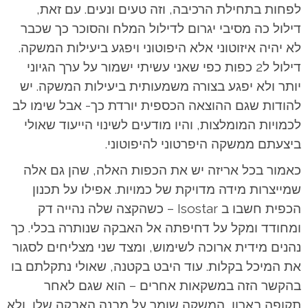
לפחות בתחילת הרכיבה, וזה טעים ונעים. עם זאת,
דילול כה מסיבי יגרום לדילול המלח והסוכר כך שכבר
לא יהיה איזוטוני אלא היפוטוני ויפגע ביעילות המשקה.
דילול ל2 כפות כפי שאני עשיתי ישמור על ערך הגיוני
יותר ולא יפגע בצורה משמעותית ביעילות המשקה. יש
להודות שגם ההוצאה הכספית יורדת כך- אבל שימו לב
לכמויות המומלצות, והיו מודעים לשינוי הייעוד שאולי
ביצעתם ממשקה היפרטוני להיפוטוני.
כאמור בכל אריזה יש את הכפות האלה, שהן גם אלה
שמייצרות מידה מדויקת של כמויות. אפילו על תכנון
הכפית חשבו ב Isostar – כשהקצה שלה נהייה דק
ומחודד ומקל על דחיפתה אל האבקה שנותרה בכלי. כך
נהנים מידית ארוכה לשימוש, ומצד שני מצליחים לסגור
את המיכל בקלות. עוד היבט בקטנה, שאולי נתקלתם בו
בהקשר הזה במשקאות אחרים – הוא שגם לאחר
תקופה בארון, המשקה שומר על מבנה האבקה שלו, ולא