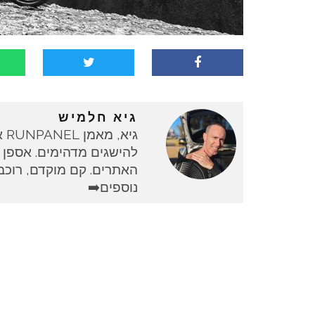
גיא חלמיש
גי
להישגים מדהימים. אספן 
האתרים. קם מוקדם, רוכב 
נוספים➡️