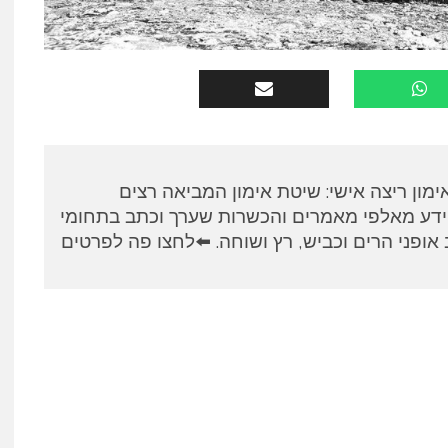
א, מאמן RUNPANEL אימון ריצה אישי: שיטת אימון המביאה רצים
ידע מאלפי מאמרים והכשרות שערך וכתב בתחומי
אופני הרים וכביש, רץ ושוחה. ⬅️לחצו פה לפרטים