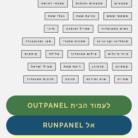
מבצעים
מבצעים והנחות
מצנחי רחיפה
משקפי שמש
נהיגת שטח
נעלי שטח
נשים באאוטדור
סטייל ואופנה
סיני
סנפלינג וקניונינג
ספורט אתגרי
סקי וסנואבורד
ציוד טיולים
צילום אאוטדור
צלילה
קיאקים
קמפינג
קראוון
ריצת שטח
שביל ישראל
שחייה
שיט וסירות
תזונה
תרבות אאוטדור
לעמוד הבית OUTPANEL
אל RUNPANEL