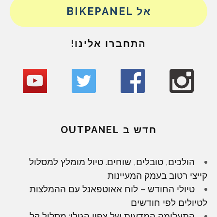
אל BIKEPANEL
התחברו אלינו!
חדש ב OUTPANEL
הולכים, טובלים, שוחים. טיול מומלץ למסלול
קייצי רטוב בעמק המעיינות
טיולי החודש – לוח אאוטפאנל עם ההמלצות
לטיולים לפי חודשים
התעלומה המדעית של צפון הגולן: מסלול קל