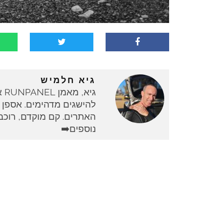
גיא חלמיש
גי
להישגים מדהימים. אספן 
האתרים. קם מוקדם, רוכב 
נוספים➡️