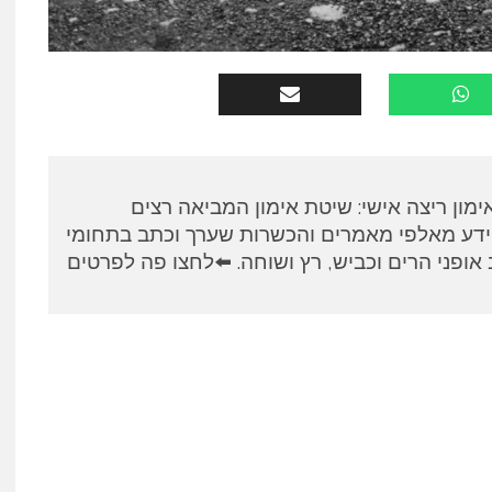
א, מאמן RUNPANEL אימון ריצה אישי: שיטת אימון המביאה רצים
ידע מאלפי מאמרים והכשרות שערך וכתב בתחומי
אופני הרים וכביש, רץ ושוחה. ⬅️לחצו פה לפרטים