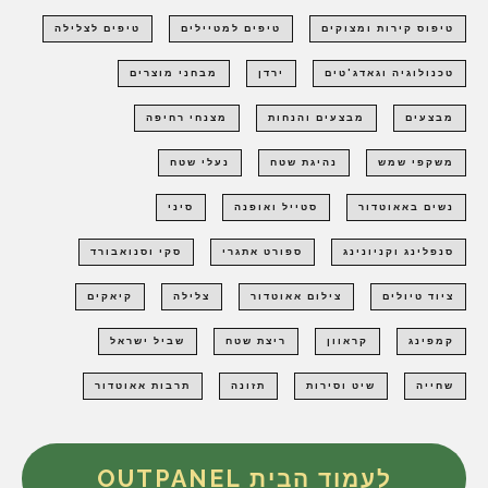
טיפוס קירות ומצוקים
טיפים למטיילים
טיפים לצלילה
טכנולוגיה וגאדג'טים
ירדן
מבחני מוצרים
מבצעים
מבצעים והנחות
מצנחי רחיפה
משקפי שמש
נהיגת שטח
נעלי שטח
נשים באאוטדור
סטייל ואופנה
סיני
סנפלינג וקניונינג
ספורט אתגרי
סקי וסנואבורד
ציוד טיולים
צילום אאוטדור
צלילה
קיאקים
קמפינג
קראוון
ריצת שטח
שביל ישראל
שחייה
שיט וסירות
תזונה
תרבות אאוטדור
לעמוד הבית OUTPANEL