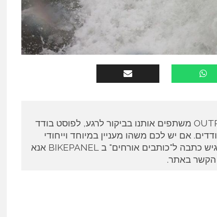
כותבים אורחים ב OUTPANEL משתפים אותנו בביקור לרגע, לפוסט בודד
דים. אם יש לכם משהו מעניין במיוחד וייחודי
לספר ואתם מעוניינים להגיש כתבה ל"כותבים אורחים" ב BIKEPANEL אנא
 הקשר באתר.