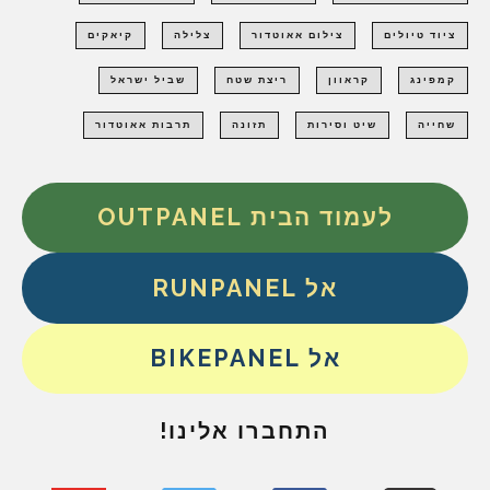
ציוד טיולים
צילום אאוטדור
צלילה
קיאקים
קמפינג
קראוון
ריצת שטח
שביל ישראל
שחייה
שיט וסירות
תזונה
תרבות אאוטדור
לעמוד הבית OUTPANEL
אל RUNPANEL
אל BIKEPANEL
התחברו אלינו!