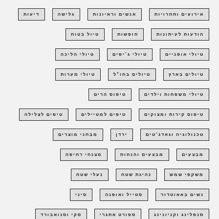
אירועים ותחרויות
אנשים וראיונות
גלישה
דיעות
הודעות לעיתונות
חופשות
טיול בטוח
טיולי אופניים
טיולי ג'יפים
טיולי הליכה
טיולים בארץ
טיולים בחו"ל
טיולי מערות
טיולי משפחות וילדים
טיפוס הרים
טיפוס קירות ומצוקים
טיפים למטיילים
טיפים לצלילה
טכנולוגיה וגאדג'טים
ירדן
מבחני מוצרים
מבצעים
מבצעים והנחות
מצנחי רחיפה
משקפי שמש
נהיגת שטח
נעלי שטח
נשים באאוטדור
סטייל ואופנה
סיני
סנפלינג וקניונינג
ספורט אתגרי
סקי וסנואבורד