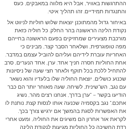
ההתרגשות באוויר, אבל היא מלווה במאבקים, כעס
והתנגדות תמידיים. זהו תהליך איטי.
באיחור גדול מהמתוכנן יוצאות שלוש חוליות לניווט אל
נקודת הלינה הראשונה בהר החלק. כל חוליה כזאת
מורכבת מצעירים שמחזיקים בפעם הראשונה בחייהם
מפה טופוגרפית, ושלאחר הסבר קצר, מבינים כי
האחריות עוברת לידיהם ועליהם להוביל עצמם במדבר.
אחת החוליות חסרה חניך אחד. ערן, אחד הנערים, סרב
להתחיל ללכת בכל תוקף ולאחר חצי שעה של ניסיונות
שכנוע כושלים, יוצאת החוליה שלו בלעדיו והוא נשאר
עם נגב, הש"שינית, לשיחה. שעה מאוחר יותר הם כבר
הודיעו בקשר – "ערן בדרך, אנחנו רצים מהר, נשיג
אתכם." נגב בקסמיה שכנעה אותו לנסות קצת. נותנת לו
את האפשרות לסגת בהמשך אם ירגיש צורך בכך.
לקראת אור אחרון הם משיגים את החוליה, ומעט אחרי
רדת החשיכה כל החוליות מגיעות לנקודת הלינה