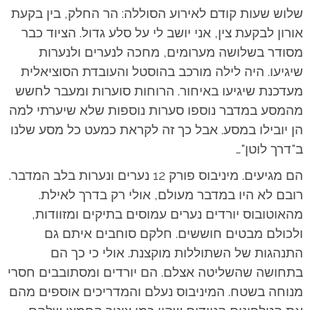
שלוש שעות קודם לאירוע הסוללה: הר החלק, בין בקעת
אורון לבקעת צין, אני יושב לי על סלע גדול. הציוד כבר
מסודר בשלושה מערומים, מחכה לנערים ולנערות
שיגיעו. היה לילה מורכב בהוסטל והעובדת הסוציאלית
מעדכנת שיגיעו באיחור. הרוחות סוערות ומעבר לחשש
מהמסע במדבר נוספו סערות נוספות שלא שיערתי למה
הן יובילו במסע. אבל כך זה לקראת כמעט כל מסע שלנו
ב"דרך לוטן"…
הם מגיעים. מיניבוס פורק 12 נערים ונערות בלב המדבר.
רובם לא היו במדבר מעולם, אולי רק בדרך לאילת.
מהאוטובוס יורדים נערים עמוסים בתיקים ומזוודות,
ולכולם מבטים חוששים. חלקם סוחבים איתם גם
התנהגות של השתוללות מוקצנת. אולי כי כך הם
בתחושה שהשליטה אצלם. הם יורדים ומסתובבים חסרי
מנוחה בשטח. המיניבוס נעלם והמדריכים אוספים מהם