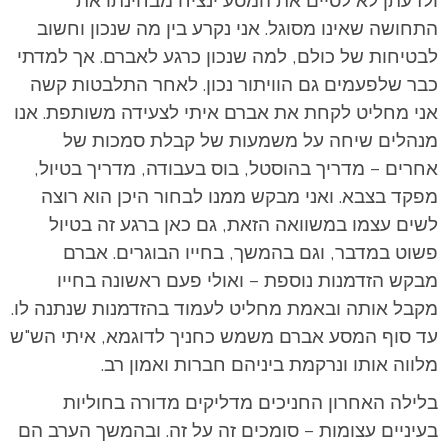
ולדעתן לא לסיים את המסע ינציח מבחינתו את
התחושה שאינו מסוגל. אני נקרע בין מה שנכון וחשוב
לבטיחות של כולם, למה שנכון כרגע לאברם. אך למדתי
כבר שלפעמים גם הוויתור נכון. לאחר התלבטות קשה
אני מחליט לקחת את אברם איתי לצעידה משותפת. אנו
מנהלים שיחה על משמעות של קבלת סמכות של
אחרים – מדריך בהוסטל, בוס בעבודה, מדריך בטיול,
מפקד בצבא. ואני מבקש ממנו לבחור היכן הוא רוצה
לשים עצמו במשוואה הזאת, גם כאן ברגע זה בטיול
פשוט במדבר, וגם בהמשך, בחייו הבוגרים. אברם
מבקש הזדמנות נוספת – ואולי פעם ראשונה בחייו
מקבל אותה ובאמת מחליט לעמוד בהזדמנות שנתנה לו.
עד סוף המסע אברם משמש כחניך לדוגמא, איתי הש"ש
מלווה אותו ונרקמת ביניהם חברות ואמון רב.
בלילה האחרון החניכים מדליקים מדורה בחוליות
בעיניים עצומות – סומכים זה על זה. ובהמשך הערב הם