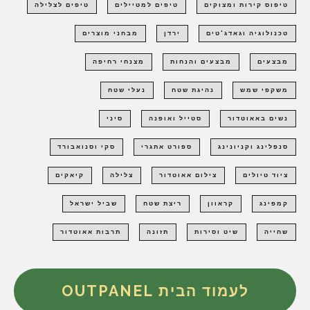
טיפוס קירות ומצוקים
טיפים למטיילים
טיפים לצלילה
טכנולוגיה וגאדג'טים
ירדן
מבחני מוצרים
מבצעים
מבצעים והנחות
מצנחי רחיפה
משקפי שמש
נהיגת שטח
נעלי שטח
נשים באאוטדור
סטייל ואופנה
סיני
סנפלינג וקניונינג
ספורט אתגרי
סקי וסנואבורד
ציוד טיולים
צילום אאוטדור
צלילה
קיאקים
קמפינג
קראוון
ריצת שטח
שביל ישראל
שחייה
שיט וסירות
תזונה
תרבות אאוטדור
לעמוד הבית OUTPANEL