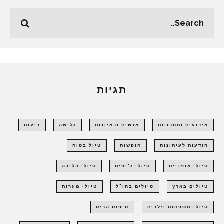
תגיות
אירועים ותחרויות
אנשים וראיונות
גלישה
דיעות
הודעות לעיתונות
חופשות
טיול בטוח
טיולי אופניים
טיולי ג'יפים
טיולי הליכה
טיולים בארץ
טיולים בחו"ל
טיולי מערות
טיולי משפחות וילדים
טיפוס הרים