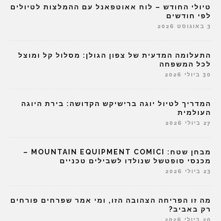
טיולי החודש – לוח אאוטפאנל עם ההמלצות לטיולים
לפי חודשים
3 באוגוסט 2026
התעלומה המדעית של צפון הגולן: מסלול קל ומוצל
לכל המשפחה
30 ביולי 2026
המדריך לטיול יוגה ברישיקש הקדושה: בירת היוגה
העולמית
27 ביולי 2026
מבחן שטח: MOUNTAIN EQUIPMENT COMICI –
מכנסי סופטשל שנולדו לשבילים טכניים
23 ביולי 2026
מה זו הפריחה הצהובה הזו, ומי אמר שפרחים פורחים
רק באביב?
20 ביולי 2026