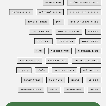
טיולי משפחות וילדים
טיפוס הרים
טיפוס קירות ומצוקים
טיפים למטיילים
טיפים לצלילה
טכנולוגיה וגאדג'טים
ירדן
מבחני מוצרים
מבצעים
מבצעים והנחות
מצנחי רחיפה
משקפי שמש
נהיגת שטח
נעלי שטח
נשים באאוטדור
סטייל ואופנה
סיני
סנפלינג וקניונינג
ספורט אתגרי
סקי וסנואבורד
ציוד טיולים
צילום אאוטדור
צלילה
קיאקים
קמפינג
קראוון
ריצת שטח
שביל ישראל
שחייה
שיט וסירות
תזונה
תרבות אאוטדור