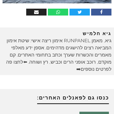
גיא חלמיש
גיא, מאמן RUNPANEL אימון ריצה אישי: שיטת אימון
המביאה רצים להישגים מדהימים. אספן ידע מאלפי
מאמרים והכשרות שערך וכתב בתחומי האתרים. קם
מוקדם, רוכב אופני הרים וכביש, רץ ושוחה. ⬅️לחצו פה
לפרטים נוספים➡️
כנסו גם לפאנלים האחרים: